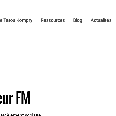
 Tatou Kompry​
Ressources
Blog
Actualités
eur FM
harcèlement scolaire