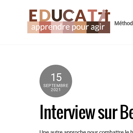
Skip
to
content
Méthode
15
SEPTEMBRE
2021
Interview sur B
Une autre approche pour combattre le 