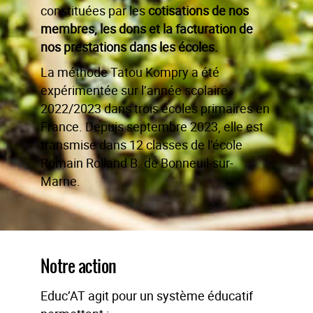
constituées par les
cotisations de nos
membres, les dons et la facturation de
nos prestations dans les écoles.
La méthode Tatou Kompry a été
expérimentée sur l’année scolaire
2022/2023 dans trois écoles primaires en
France. Depuis septembre 2023, elle est
transmise dans 12 classes de l’école
Romain Rolland B. de Bonneuil-sur-
Marne.
Notre action
Educ’AT agit pour un système éducatif