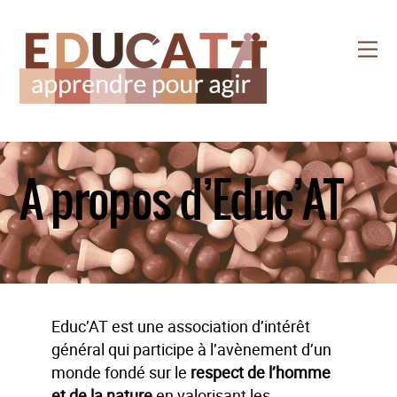
Skip
to
Me
content
A propos d’Educ’AT
Educ’AT est une association d’intérêt
général qui participe à l’avènement d’un
monde fondé sur le
respect de l’homme
et de la nature
en valorisant les