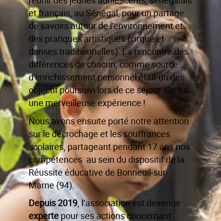
réunir des jeunes adolescents, sénégalais
et français, au Sénégal, pour un partage
de savoirs autour de l’environnement et
des pratiques artistiques (cirque et
danses traditionnelles). La rencontre des
différences de chacun, comme source
d’enrichissement personnel était un des
objectif poursuivi lors de ce séjour. Ce fut
une merveilleuse expérience !
Nous avons ensuite porté notre attention
sur le décrochage et les souffrances
scolaires, partageant pendant 17 ans nos
compétences au sein du dispositif de la
Réussite éducative de Bonneuil-sur-
Marne (94).
Depuis 2019
, l’association est devenue
experte
pour ses actions concernant