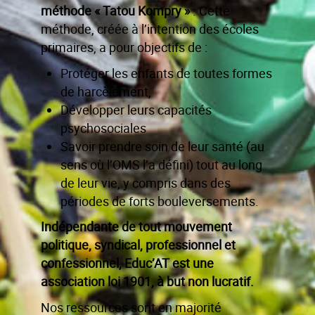
méthode « Tatou Kompry »
. Cette
méthode, créée à l’intention des écoles
primaires, a pour objectifs de :
Protéger les enfants de toutes formes
de harcèlement,
Développer leurs capacités
psychosociales
Savoir prendre soin de leur santé (au
sens où l’OMS l’a défini) tout au long
de leur vie, y compris dans des
périodes de forts bouleversements.
Indépendante de tout mouvement
politique, syndical, professionnel et
confessionnel, Educ’AT est une
association loi 1901, à but non lucratif.
Nos ressources sont en majorité