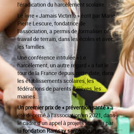
l’éradication du harcèlement scolaire.
Le livre « Jamais Victime » écrit par Marie-
Pierre Lescure, fondatrice de
l’association, a permis de formaliser ce
travail de terrain, dans les écoles et avec
les familles.
Une conférence intitulée « Le
harcèlement, un autre regard » a fait le
tour de la France depuis cette date, dans
les établissements scolaires, les
fédérations de parents d’élèves, les
mairies…
Un premier prix de « prévention santé »
a
été décerné à l’association en 2021, dans
le cadre d’un appel à projets soutenu par
la
fondation Ramsay santé, pour la