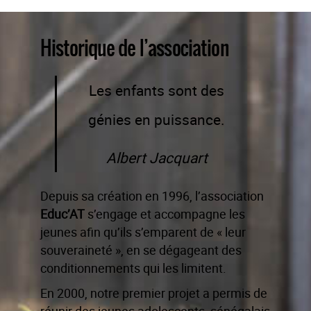
Historique de l’association
Les enfants sont des
génies en puissance.
Albert Jacquart
Depuis sa création en 1996, l’association
Educ’AT
s’engage et accompagne les
jeunes afin qu’ils s’emparent de « leur
souveraineté », en se dégageant des
conditionnements qui les limitent.
En 2000, notre premier projet a permis de